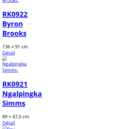
RK0922
Byron
Brooks
136 × 91 cm
Détail
RK0921
Ngalpingka
Simms
89 × 47,5 cm
Détail