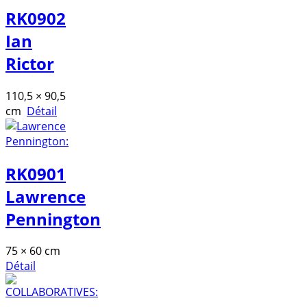
RK0902
Ian
Rictor
110,5 × 90,5
cm
Détail
RK0901
Lawrence
Pennington
75 × 60 cm
Détail