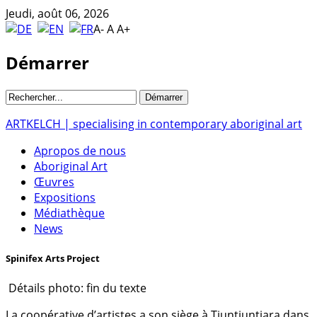
Jeudi, août 06, 2026
A-
A
A+
Démarrer
ARTKELCH | specialising in contemporary aboriginal art
Apropos de nous
Aboriginal Art
Œuvres
Expositions
Médiathèque
News
Spinifex Arts Project
Détails photo: fin du texte
La coopérative d’artistes a son siège à Tjuntjuntjara dans