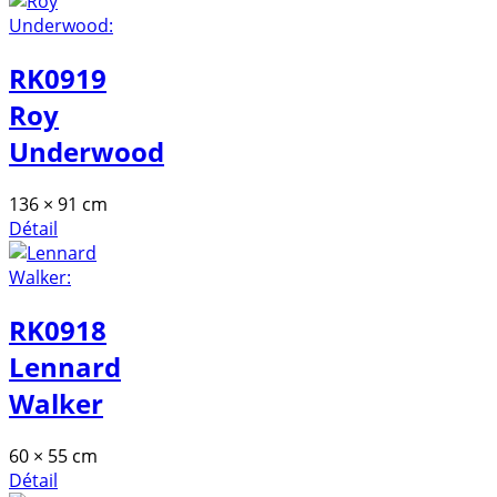
RK0919
Roy
Underwood
136 × 91 cm
Détail
RK0918
Lennard
Walker
60 × 55 cm
Détail