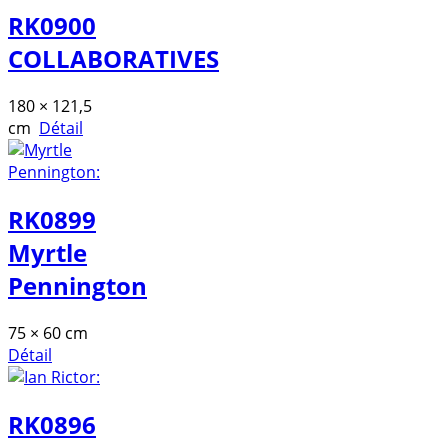
RK0900
COLLABORATIVES
180 × 121,5
cm
Détail
RK0899
Myrtle
Pennington
75 × 60 cm
Détail
RK0896