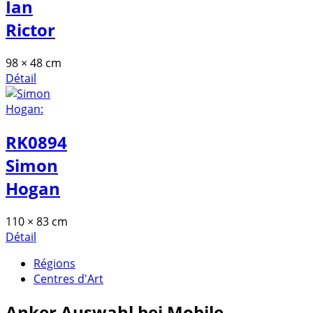
Ian
Rictor
98 × 48 cm
Détail
RK0894
Simon
Hogan
110 × 83 cm
Détail
Régions
Centres d'Art
Anker
Auswahl bei Mobile