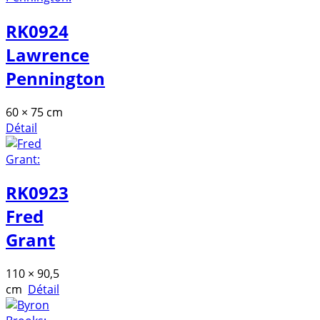
RK0924
Lawrence
Pennington
60 × 75 cm
Détail
RK0923
Fred
Grant
110 × 90,5
cm
Détail