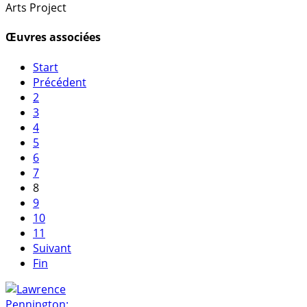
Arts Project
Œuvres associées
Start
Précédent
2
3
4
5
6
7
8
9
10
11
Suivant
Fin