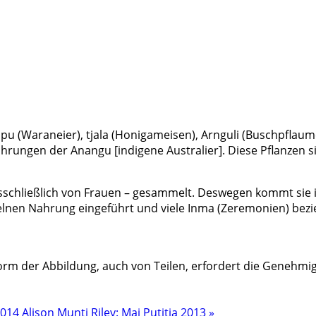
u (Waraneier), tjala (Honigameisen), Arnguli (Buschpfla
hrungen der Anangu [indigene Australier]. Diese Pflanzen s
schließlich von Frauen – gesammelt. Deswegen kommt sie i
lnen Nahrung eingeführt und viele Inma (Zeremonien) bezieh
rm der Abbildung, auch von Teilen, erfordert die Genehmig
 2014
Alison Munti Riley: Mai Putitja 2013 »