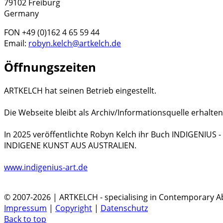
79102 Freiburg
Germany
FON +49 (0)162 4 65 59 44
Email:
robyn.kelch@artkelch.de
Öffnungszeiten
ARTKELCH hat seinen Betrieb eingestellt.
Die Webseite bleibt als Archiv/Informationsquelle erhalten
In 2025 veröffentlichte Robyn Kelch ihr Buch INDIGENIUS
INDIGENE KUNST AUS AUSTRALIEN.
www.indigenius-art.de
© 2007-2026 | ARTKELCH - specialising in Contemporary Ab
Impressum
|
Copyright
|
Datenschutz
Back to top