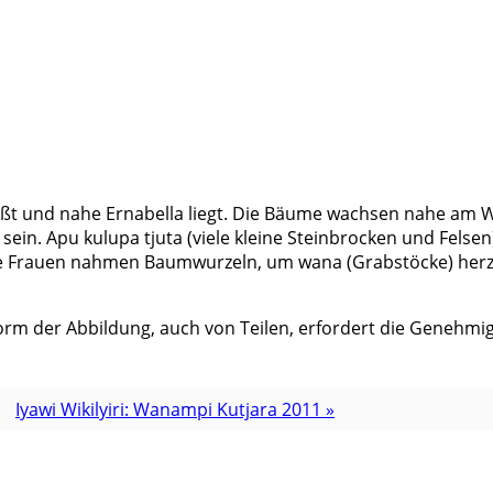
ißt und nahe Ernabella liegt. Die Bäume wachsen nahe am Was
ein. Apu kulupa tjuta (viele kleine Steinbrocken und Felse
Die Frauen nahmen Baumwurzeln, um wana (Grabstöcke) herz
rm der Abbildung, auch von Teilen, erfordert die Genehmig
Iyawi Wikilyiri: Wanampi Kutjara 2011 »