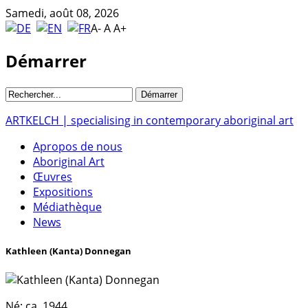
Samedi, août 08, 2026
A-
A
A+
Démarrer
ARTKELCH | specialising in contemporary aboriginal art
Apropos de nous
Aboriginal Art
Œuvres
Expositions
Médiathèque
News
Kathleen (Kanta) Donnegan
Né:
ca. 1944