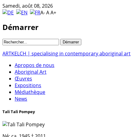
Samedi, août 08, 2026
A-
A
A+
Démarrer
ARTKELCH | specialising in contemporary aboriginal art
Apropos de nous
Aboriginal Art
Œuvres
Expositions
Médiathèque
News
Tali Tali Pompey
Né:
ca. 1945 † 2011