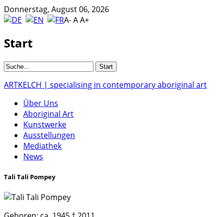
Donnerstag, August 06, 2026
A-
A
A+
Start
ARTKELCH | specialising in contemporary aboriginal art
Über Uns
Aboriginal Art
Kunstwerke
Ausstellungen
Mediathek
News
Tali Tali Pompey
Geboren:
ca. 1945 † 2011