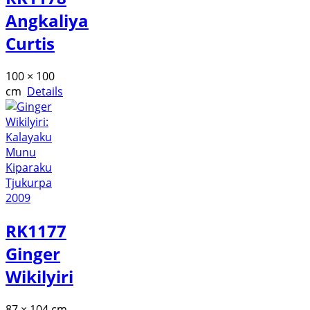
Angkaliya
Curtis
100 × 100
cm
Details
RK1177
Ginger
Wikilyiri
87 × 104 cm