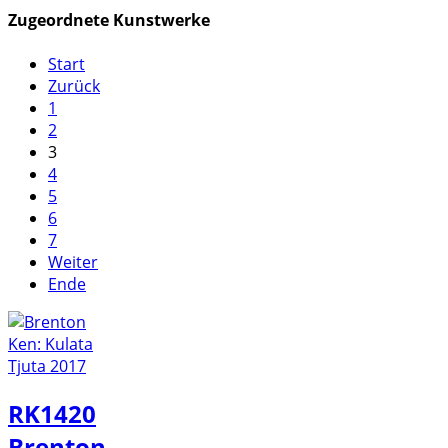
Zugeordnete Kunstwerke
Start
Zurück
1
2
3
4
5
6
7
Weiter
Ende
RK1420
Brenton