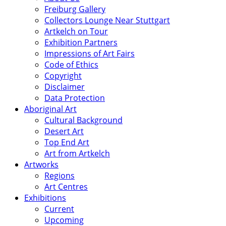
Freiburg Gallery
Collectors Lounge Near Stuttgart
Artkelch on Tour
Exhibition Partners
Impressions of Art Fairs
Code of Ethics
Copyright
Disclaimer
Data Protection
Aboriginal Art
Cultural Background
Desert Art
Top End Art
Art from Artkelch
Artworks
Regions
Art Centres
Exhibitions
Current
Upcoming