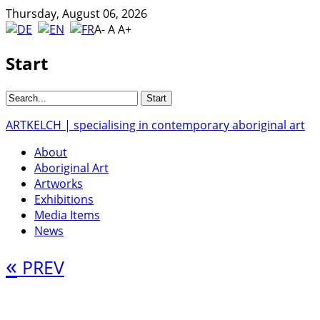
Thursday, August 06, 2026
A-
A
A+
Start
ARTKELCH | specialising in contemporary aboriginal art
About
Aboriginal Art
Artworks
Exhibitions
Media Items
News
«
PREV