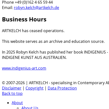
Phone +49 (0)162 4 65 59 44
Email:
robyn.kelch@artkelch.de
Business Hours
ARTKELCH has ceased operations.
This website serves as an archive and education source.
In 2025 Robyn Kelch has published her book INDIGENIUS 
INDIGENE KUNST AUS AUSTRALIEN.
www.indigenius-art.com
© 2007-2026 | ARTKELCH - specialising in Contemporary Ab
Disclaimer
|
Copyright
|
Data Protection
Back to top
About
About Us