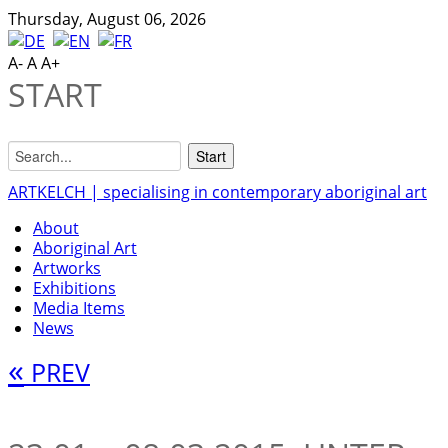
Thursday, August 06, 2026
A-
A
A+
START
ARTKELCH | specialising in contemporary aboriginal art
About
Aboriginal Art
Artworks
Exhibitions
Media Items
News
«
PREV