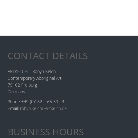
CONTACT DETAILS
ARTKELCH – Robyn Kelch
Contemporary Aboriginal Art
79102 Freiburg
Germany
Phone +49 (0)162 4 65 59 44
Email:
robyn.kelch@artkelch.de
BUSINESS HOURS