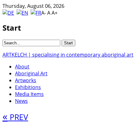
Thursday, August 06, 2026
A-
A
A+
Start
ARTKELCH | specialising in contemporary aboriginal art
About
Aboriginal Art
Artworks
Exhibitions
Media Items
News
«
PREV