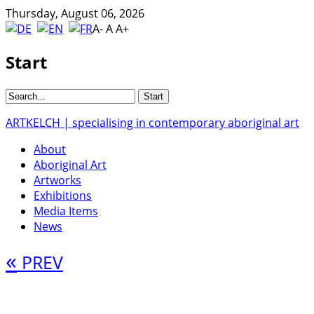
Thursday, August 06, 2026
A-
A
A+
Start
ARTKELCH | specialising in contemporary aboriginal art
About
Aboriginal Art
Artworks
Exhibitions
Media Items
News
«
PREV