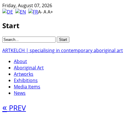
Friday, August 07, 2026
A-
A
A+
Start
ARTKELCH | specialising in contemporary aboriginal art
About
Aboriginal Art
Artworks
Exhibitions
Media Items
News
«
PREV