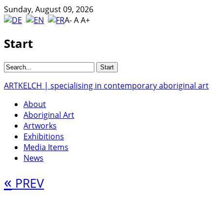
Sunday, August 09, 2026
A-
A
A+
Start
ARTKELCH | specialising in contemporary aboriginal art
About
Aboriginal Art
Artworks
Exhibitions
Media Items
News
«
PREV