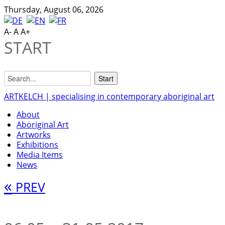
Thursday, August 06, 2026
A-
A
A+
START
ARTKELCH | specialising in contemporary aboriginal art
About
Aboriginal Art
Artworks
Exhibitions
Media Items
News
«
PREV