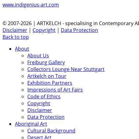
www.indigenius-art.com
© 2007-2026 | ARTKELCH - specialising in Contemporary Ab
Disclaimer
|
Copyright
|
Data Protection
Back to top
About
About Us
Freiburg Gallery
Collectors Lounge Near Stuttgart
Artkelch on Tour
Exhibition Partners
Impressions of Art Fairs
Code of Ethics
Copyright
Disclaimer
Data Protection
Aboriginal Art
Cultural Background
Desert Art