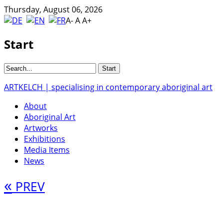
Thursday, August 06, 2026
A-
A
A+
Start
ARTKELCH | specialising in contemporary aboriginal art
About
Aboriginal Art
Artworks
Exhibitions
Media Items
News
«
PREV