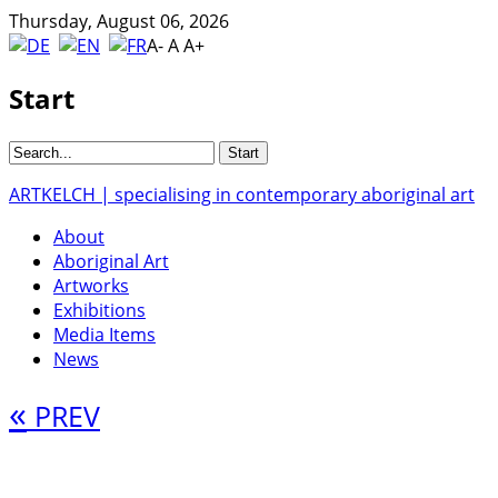
Thursday, August 06, 2026
A-
A
A+
Start
ARTKELCH | specialising in contemporary aboriginal art
About
Aboriginal Art
Artworks
Exhibitions
Media Items
News
«
PREV