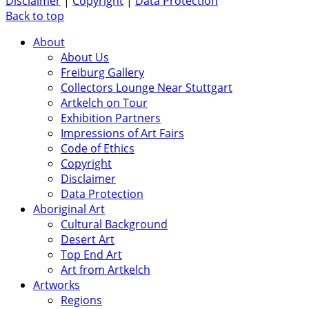
Disclaimer
|
Copyright
|
Data Protection
Back to top
About
About Us
Freiburg Gallery
Collectors Lounge Near Stuttgart
Artkelch on Tour
Exhibition Partners
Impressions of Art Fairs
Code of Ethics
Copyright
Disclaimer
Data Protection
Aboriginal Art
Cultural Background
Desert Art
Top End Art
Art from Artkelch
Artworks
Regions