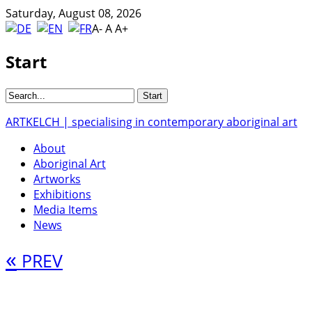
Saturday, August 08, 2026
A-
A
A+
Start
ARTKELCH | specialising in contemporary aboriginal art
About
Aboriginal Art
Artworks
Exhibitions
Media Items
News
«
PREV