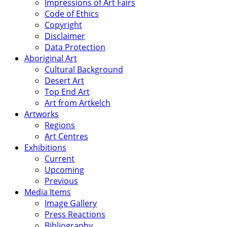
Impressions of Art Fairs
Code of Ethics
Copyright
Disclaimer
Data Protection
Aboriginal Art
Cultural Background
Desert Art
Top End Art
Art from Artkelch
Artworks
Regions
Art Centres
Exhibitions
Current
Upcoming
Previous
Media Items
Image Gallery
Press Reactions
Bibliography