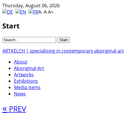
Thursday, August 06, 2026
A-
A
A+
Start
ARTKELCH | specialising in contemporary aboriginal art
About
Aboriginal Art
Artworks
Exhibitions
Media Items
News
«
PREV