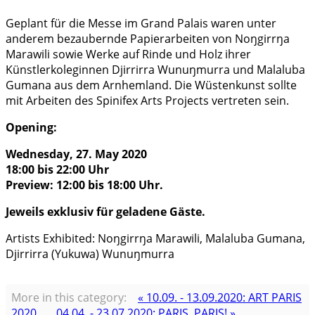
Geplant für die Messe im Grand Palais waren unter
anderem bezaubernde Papierarbeiten von Noŋgirrŋa
Marawili sowie Werke auf Rinde und Holz ihrer
Künstlerkoleginnen Djirrirra Wunuŋmurra und Malaluba
Gumana aus dem Arnhemland. Die Wüstenkunst sollte
mit Arbeiten des Spinifex Arts Projects vertreten sein.
Opening:
Wednesday, 27. May 2020
18:00 bis 22:00 Uhr
Preview: 12:00 bis 18:00 Uhr.
Jeweils exklusiv für geladene Gäste.
Artists Exhibited: Noŋgirrŋa Marawili, Malaluba Gumana,
Djirrirra (Yukuwa) Wunuŋmurra
More in this category:
« 10.09. - 13.09.2020: ART PARIS
2020
04.04. - 23.07.2020: PARIS, PARIS! »